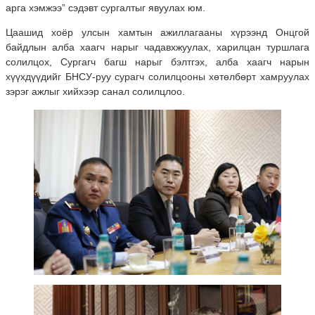
арга хэмжээ” сэдэвт сургалтыг явуулах юм.
Цаашид хоёр улсын хамтын ажиллагааны хүрээнд Онцгой
байдлын алба хаагч нарыг чадавхжуулах, харилцан туршлага
солилцох, Сургагч багш нарыг бэлтгэх, алба хаагч нарын
хүүхдүүдийг БНСУ-руу сурагч солилцооны хөтөлбөрт хамруулах
зэрэг ажлыг хийхээр санал солилцлоо.