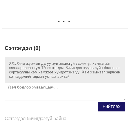
Сэтгэгдэл (0)
ХХЗХ-ны журмын дагуу зүй зохисгүй зарим үг, хэллэгийг
хязгаарласан тул ТА сэтгэгдэл бичихдээ хууль зүйн болон ёс
суртахууны хэм хэмжээг хүндэтгэнэ үү. Хэм хэмжээг зөрчсөн
сэтгэгдэлийг админ устгах эрхтэй.
НИЙТЛЭХ
Сэтгэгдэл бичигдээгүй байна