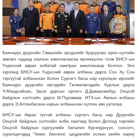
Баянзүрх дүүргийн Гамшгийн эрсдэлийг бууруулах орон нутгийн
зөвлөл гадаад хамтын ажиллагаагаа өргөжүүлэн тэлж БНСУ-ын
Үндэсний аврах албатай хамтран ажиллахаар боллоо. Энэ
хүрээнд БНСУ-ын Үндэсний аврах албаны дарга Сон Ху Сон
тэргүүтэй албаныхан болон Сургагч багш нар хүрэлцэн ирснийг
Баянзүрх дүүргийн иргэдийн Төлөөлөгчдийн Хурлын дарга
Ч.Мэндсайхан, Засаг даргын орлогч Д.Даваасамбуу, Онцгой
байдлын хэлтсийн дарга М.Пүрэвжав, ИТХ-ын Ажлын албаны
дарга Э.Алтанбагана нарын албаныхан хүлээн авч уулзлаа.
БНСУ-ын Аврах тусгай албаны сургагч багш нар Дүүргийн
Онцгой байдлын хэлтсийн алба хаагчид болон Дотоод хэргийн
Онцгой байдлын сургуулийн багшлах бүрэлдэхүүн, сонсогч,
суралцагчдад “Хими, биологи, цацрагийн ослын үеийн хариу