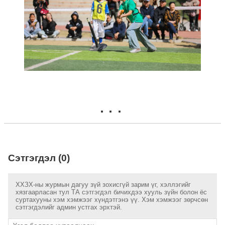
Сэтгэгдэл (0)
ХХЗХ-ны журмын дагуу зүй зохисгүй зарим үг, хэллэгийг
хязгаарласан тул ТА сэтгэгдэл бичихдээ хууль зүйн болон ёс
суртахууны хэм хэмжээг хүндэтгэнэ үү. Хэм хэмжээг зөрчсөн
сэтгэгдэлийг админ устгах эрхтэй.