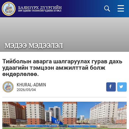
☰
МЭДЭЭ МЭДЭЭЛЭЛ
Тийболын аварга шалгаруулах гурав дахь
удаагийн тэмцээн амжилттай болж
өндөрлөлөө.
KHURAL-ADMIN
2026/05/04