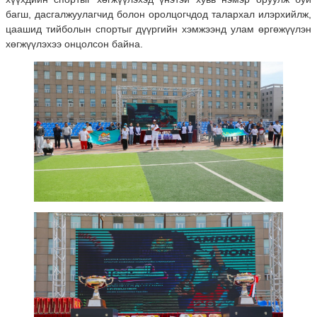
багш, дасгалжуулагчид болон оролцогчдод талархал илэрхийлж,
цаашид тийболын спортыг дүүргийн хэмжээнд улам өргөжүүлэн
хөгжүүлэхээ онцолсон байна.