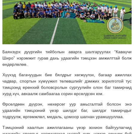
Баянзүрх дүүргийн тийболын аварга шалгаруулах “Каваүчи
Широ” нэрэмжит гурав дахь удаагийн тэмцээн амжилттай болж
өндөрлөлөө.
Хүүхэд багачуудын бие бялдрыг хөгжүүлэх, багаар ажиллах
чадвар, спортын хүмүүжил төлөвшлийг дэмжих зорилготой тус
тэмцээнд ерөнхий боловсролын сургуулийн олон баг тамирчид
хурд хүч, авхаалж самбаагаа сорин өрсөлдсөн юм.
Өрсөлдөөн дүүрэн, нөхөрсөг уур амьсгалтай болсон энэ
удаагийн тэмцээний үеэр шилдэг баг, шилдэг тамирчдыг
тодруулж, өргөмжлөл, медаль, цомоор шагнан урамшууллаа.
Тэмцээний хаалтын ажиллагааны үеэр зохион байгуулагчид
хүүхдийн спортыг хөгжүүлэхэд үнэтэй хувь нэмэр оруулж буй