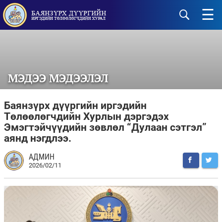
☰
МЭДЭЭ МЭДЭЭЛЭЛ
Баянзүрх дүүргийн иргэдийн
Төлөөлөгчдийн Хурлын дэргэдэх
Эмэгтэйчүүдийн зөвлөл “Дулаан сэтгэл”
аянд нэгдлээ.
АДМИН
2026/02/11