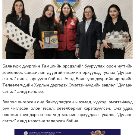
Баянзүрх дүүргийн Гамшгийн эрсдэлийг бууруулах орон нутгийн
зөвлөлөөс санаачлан дүүргийн малчин өрхүүдэд туслах “Дулаан
сэтгэл” аяныг өрнүүлж байгаа. Аянд Баянзүрх дүүргийн иргэдийн
Төлөөлөгчдийн Хурлын дэргэдэх Эмэгтэйчүүдийн зөвлөл “Дулаан
сэтгэл” аянд нэгдлээ.
Зөвлөл өнгөрсөн онд байгуулагдсан ч ахмад, хүүхэд, эмэгтэйчүүд
рүү чиглэсэн олон төсөл, хөтөлбөрийг хэрэгжүүлсэн. Энэ удаа
өвөлжилт хүндэрсэн энэ үед малчин өрхүүддээ тусалж, “Дулаан
сэтгэл” аянд нэгдсэнд талархаж байна.