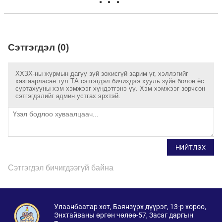
Сэтгэгдэл (0)
ХХЗХ-ны журмын дагуу зүй зохисгүй зарим үг, хэллэгийг
хязгаарласан тул ТА сэтгэгдэл бичихдээ хууль зүйн болон ёс
суртахууны хэм хэмжээг хүндэтгэнэ үү. Хэм хэмжээг зөрчсөн
сэтгэгдэлийг админ устгах эрхтэй.
НИЙТЛЭХ
Сэтгэгдэл бичигдээгүй байна
Улаанбаатар хот, Баянзүрх дүүрэг, 13-р хороо,
Энхтайваны өргөн чөлөө-57, Засаг даргын