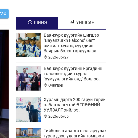
ГЭХ
ШИНЭ
УНШСАН
Баянзүрх дүүргийн шигшээ
"Bayanzurkh Falcons" багт
амжилт хүсэж, хүүхдийн
баярын бэлэг гардууллаа
2026/05/27
Баянзүрх дүүргийн иргэдийн
төлөөлөгчдийн хурал
"хүмүүнлэгийн анд" боллоо.
Өчигдөр
Хурлын дарга 200 гаруй төрийн
албан хаагчтай ӨГЛӨӨНИЙ
УУЛЗАЛТ хийлээ.
2026/05/05
Тийболын аварга шалгаруулах
гурав дахь удаагийн тэмцээн