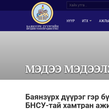
НҮҮР
ИТХ
АЖЛЫ
МЭДЭЭ МЭДЭЭЛ
Баянзүрх дүүрэг гэр 
БНСУ-тай хамтран аж