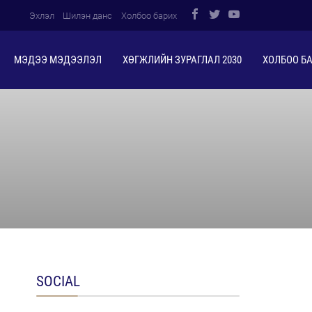
Эхлэл
Шилэн данс
Холбоо барих
МЭДЭЭ МЭДЭЭЛЭЛ
ХӨГЖЛИЙН ЗУРАГЛАЛ 2030
ХОЛБОО Б
SOCIAL