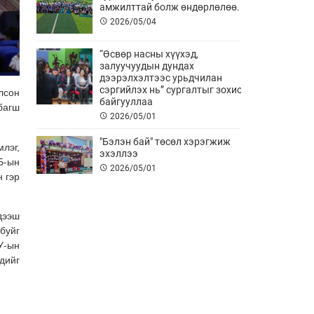
амжилттай болж өндөрлөлөө.
2026/05/04
“Өсвөр насны хүүхэд,
залуучуудын дундах
дээрэлхэлтээс урьдчилан
сэргийлэх нь” сургалтыг зохион
лсон
байгууллаа
багш
2026/05/01
"Бэлэн бай" төсөл хэрэгжиж
лэг,
эхэллээ
Б-ын
2026/05/01
 гэр
АНХНЫ ТУСЛАМЖ АМЬ АВАРНА
дээш
2026/04/11
буйг
У-ын
дийг
Хурлын төлөөлөгч нар болон
Ажлын албаны албан хаагч нар
сургалтад хамрагдлаа