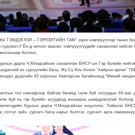
ЁНЫ ТЭМДЭГЛЭЛ – ГЭРЛЭЛТИЙН ТАМ” зэрэг нэвтрүүлгээр танил бо
судлаач У Ён-д хичээл заасан, нэвтрүүлгүүдийг санаачлан хийсэн 
ажиллахаар боллоо.
лын дарга Ч.Мэндсайхан санаачлан БНСУ-ын Гэр бүлийн нийгэм
 үндэсний их сургуулийн багш, Жү Сү Иль болон “Хайрын өргөө” ТБ
Баянзүрх дүүргийн 43 хорооны Хамтарсан багийнханд “Миний нандин
ын тоо нэмэгдсээр байгаа бөгөөд салж буй хосуудын 50-аас 
элж буй нь гэр бүлийн асуудалд анхаарах шаардлагатай болоод 
лөөлөгчдийн Хурлын дарга Ч.Мэндсайхан онцоллоо. Тиймээс БНС
сэтгэл зүйч, сургагч багш нарыг бэлтгэх, сургалт арга хэмжээнүү