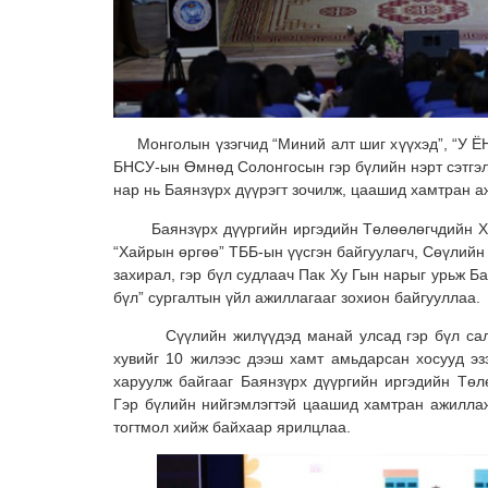
Монголын үзэгчид “Миний алт шиг хүүхэд”, “У 
БНСУ-ын Өмнөд Солонгосын гэр бүлийн нэрт сэтгэл 
нар нь Баянзүрх дүүрэгт зочилж, цаашид хамтран 
Баянзүрх дүүргийн иргэдийн Төлөөлөгчдийн Хур
“Хайрын өргөө” ТББ-ын үүсгэн байгуулагч, Сөүлийн
захирал, гэр бүл судлаач Пак Ху Гын нарыг урьж 
бүл” сургалтын үйл ажиллагааг зохион байгууллаа.
Сүүлийн жилүүдэд манай улсад гэр бүл салалт
хувийг 10 жилээс дээш хамт амьдарсан хосууд эз
харуулж байгааг Баянзүрх дүүргийн иргэдийн Тө
Гэр бүлийн нийгэмлэгтэй цаашид хамтран ажиллаж, 
тогтмол хийж байхаар ярилцлаа.