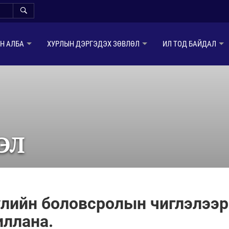
Н АЛБА
ХУРЛЫН ДЭРГЭДЭХ ЗӨВЛӨЛ
ИЛ ТОД БАЙДАЛ
ЭЛ
бүлийн боловсролын чиглэлээр
иллана.