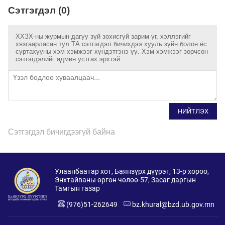
Сэтгэгдэл (0)
ХХЗХ-ны журмын дагуу зүй зохисгүй зарим үг, хэллэгийг
хязгаарласан тул ТА сэтгэгдэл бичихдээ хууль зүйн болон ёс
суртахууны хэм хэмжээг хүндэтгэнэ үү. Хэм хэмжээг зөрчсөн
сэтгэгдэлийг админ устгах эрхтэй.
НИЙТЛЭХ
Сэтгэгдэл бичигдээгүй байна
Улаанбаатар хот, Баянзүрх дүүрэг, 13-р хороо,
Энхтайваны өргөн чөлөө-57, Засаг даргын
Тамгын газар
(976)51-262649
bz.khural@bzd.ub.gov.mn