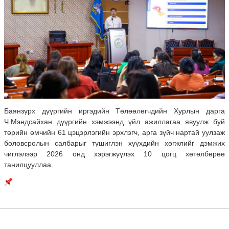
Баянзүрх дүүргийн иргэдийн Төлөөлөгчдийн Хурлын дарга
Ч.Мэндсайхан дүүргийн хэмжээнд үйл ажиллагаа явуулж буй
төрийн өмчийн 61 цэцэрлэгийн эрхлэгч, арга зүйч нартай уулзаж
боловсролын салбарыг түшиглэн хүүхдийн хөгжлийг дэмжих
чиглэлээр 2026 онд хэрэгжүүлэх 10 цогц хөтөлбөрөө
танилцууллаа.