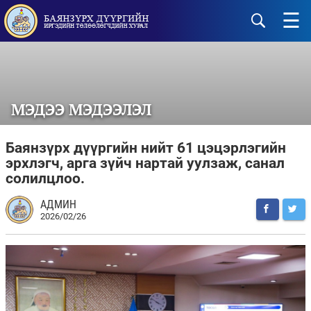
☰
МЭДЭЭ МЭДЭЭЛЭЛ
Баянзүрх дүүргийн нийт 61 цэцэрлэгийн
эрхлэгч, арга зүйч нартай уулзаж, санал
солилцлоо.
АДМИН
2026/02/26