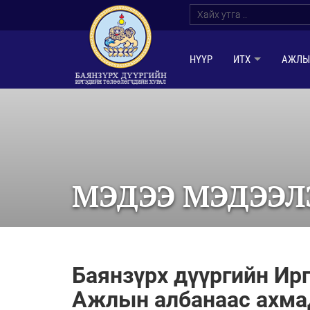
НҮҮР
ИТХ
АЖЛЫ
МЭДЭЭ МЭДЭЭЛ
Баянзүрх дүүргийн Ир
Ажлын албанаас ахмад