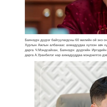
Баянзүрх дүүрэг байгуулагдсны 60 жилийн ой энэ о
Хурлын Ажлын албанаас ахмадуудаа хүлээн авч хү
дарга Ч.Мэндсайхан, Баянзүрх дүүргийн Иргэдий
дарга А.Уранбилэг нар ахмадууддаа мэндчилгээ дэв