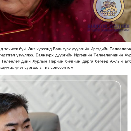
нд тохиож буй. Энэ хүрээнд Баянзүрх дүүргийн Иргэдийн Төлөөлөгч
ндэтгэл үзүүллээ. Баянзүрх дүүргийн Иргэдийн Төлөөлөгчдийн Ху
н Төлөөлөгчдийн Хурлын Нарийн бичгийн дарга бөгөөд Ажлын ал
шүүлж, үнэт сургаалыг нь сонссон юм.