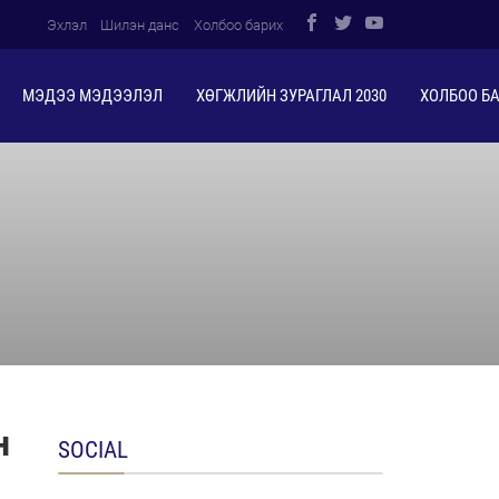
Эхлэл
Шилэн данс
Холбоо барих
МЭДЭЭ МЭДЭЭЛЭЛ
ХӨГЖЛИЙН ЗУРАГЛАЛ 2030
ХОЛБОО Б
н
SOCIAL