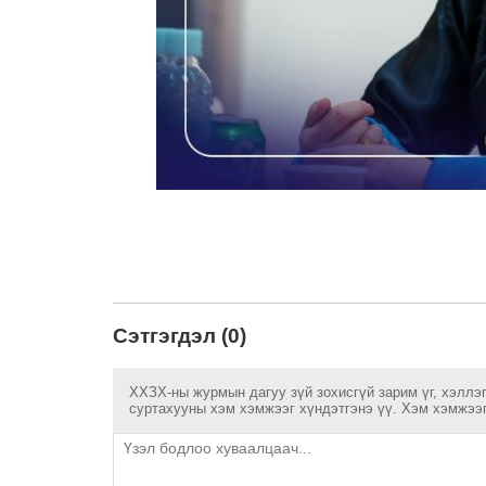
Сэтгэгдэл (0)
ХХЗХ-ны журмын дагуу зүй зохисгүй зарим үг, хэллэг
суртахууны хэм хэмжээг хүндэтгэнэ үү. Хэм хэмжээг