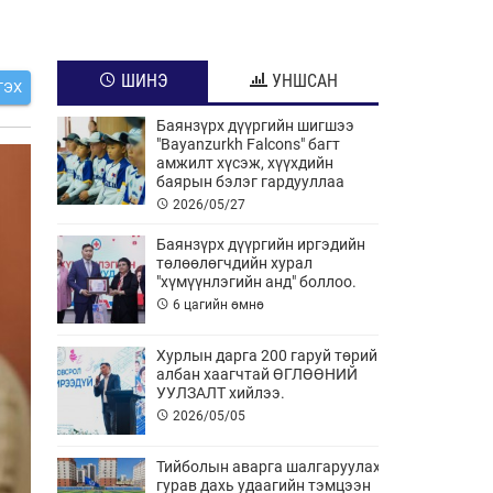
ШИНЭ
УНШСАН
ГЭХ
Баянзүрх дүүргийн шигшээ
"Bayanzurkh Falcons" багт
амжилт хүсэж, хүүхдийн
баярын бэлэг гардууллаа
2026/05/27
Баянзүрх дүүргийн иргэдийн
төлөөлөгчдийн хурал
"хүмүүнлэгийн анд" боллоо.
6 цагийн өмнө
Хурлын дарга 200 гаруй төрийн
албан хаагчтай ӨГЛӨӨНИЙ
УУЛЗАЛТ хийлээ.
2026/05/05
Тийболын аварга шалгаруулах
гурав дахь удаагийн тэмцээн