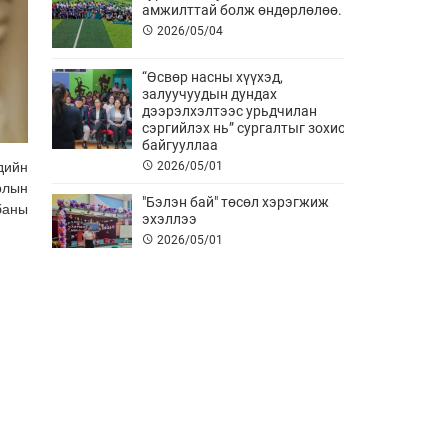
амжилттай болж өндөрлөлөө.
2026/05/04
“Өсвөр насны хүүхэд,
залуучуудын дундах
дээрэлхэлтээс урьдчилан
сэргийлэх нь” сургалтыг зохион
байгууллаа
2026/05/01
дийн
рлын
"Бэлэн бай" төсөл хэрэгжиж
баны
эхэллээ
2026/05/01
АНХНЫ ТУСЛАМЖ АМЬ АВАРНА
2026/04/11
Хурлын төлөөлөгч нар болон
Ажлын албаны албан хаагч нар
сургалтад хамрагдлаа