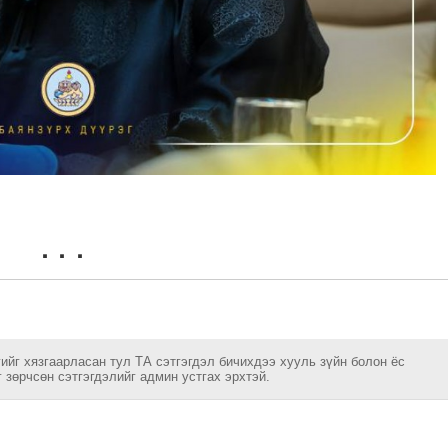
ийг хязгаарласан тул ТА сэтгэгдэл бичихдээ хууль зүйн болон ёс
 зөрчсөн сэтгэгдэлийг админ устгах эрхтэй.