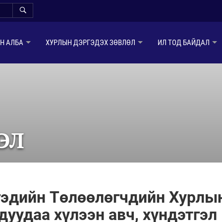
Н АЛБА
ХУРЛЫН ДЭРГЭДЭХ ЗӨВЛӨЛ
ИЛ ТОД БАЙДАЛ
ЭЛ
гэдийн Төлөөлөгчдийн Хурлы
уудаа хүлээн авч, хүндэтгэл