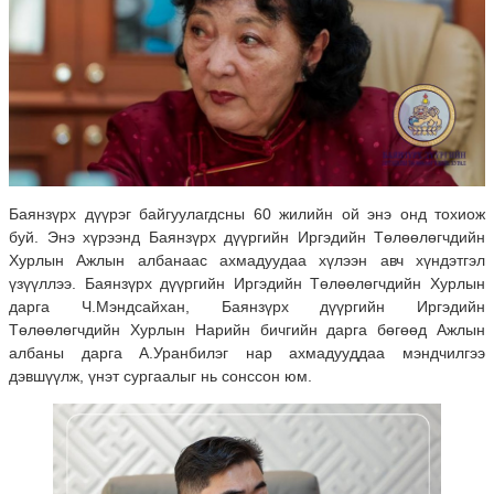
Баянзүрх дүүрэг байгуулагдсны 60 жилийн ой энэ онд тохиож
буй. Энэ хүрээнд Баянзүрх дүүргийн Иргэдийн Төлөөлөгчдийн
Хурлын Ажлын албанаас ахмадуудаа хүлээн авч хүндэтгэл
үзүүллээ. Баянзүрх дүүргийн Иргэдийн Төлөөлөгчдийн Хурлын
дарга Ч.Мэндсайхан, Баянзүрх дүүргийн Иргэдийн
Төлөөлөгчдийн Хурлын Нарийн бичгийн дарга бөгөөд Ажлын
албаны дарга А.Уранбилэг нар ахмадууддаа мэндчилгээ
дэвшүүлж, үнэт сургаалыг нь сонссон юм.