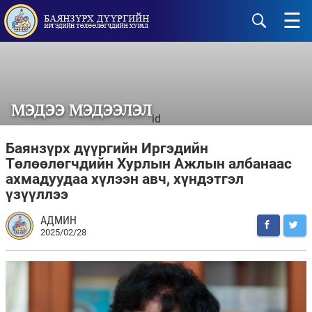
☰
МЭДЭЭ МЭДЭЭЛЭЛ
id
Баянзүрх дүүргийн Иргэдийн
Төлөөлөгчдийн Хурлын Ажлын албанаас
ахмадуудаа хүлээн авч, хүндэтгэл
үзүүллээ
АДМИН
2025/02/28