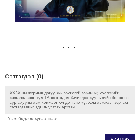
Сэтгэгдэл (0)
ХХЗХ-ны журмын дагуу зүй зохисгүй зарим үг, хэллэгийг
хязгаарласан тул ТА сэтгэгдэл бичихдээ хууль зүйн болон ёс
суртахууны хэм хэмжээг хүндэтгэнэ үү. Хэм хэмжээг зөрчсөн
сэтгэгдэлийг админ устгах эрхтэй.
НИЙТЛЭХ