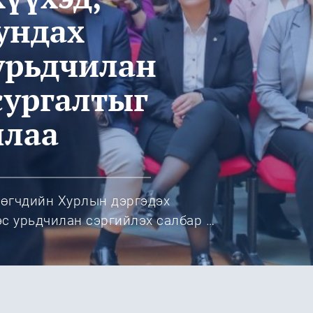
ундах
 урьдчилан
сургалтыг
ллаа
лөгчдийн Хурлын дэргэдэх
эс урьдчилан сэргийлэх салбар …