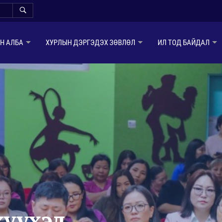
Н АЛБА
ХУРЛЫН ДЭРГЭДЭХ ЗӨВЛӨЛ
ИЛ ТОД БАЙДАЛ
үүхэд,