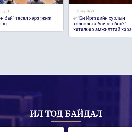
/05/01
— 2026/03/23
эн бай" төсөл хэрэгжиж
✅“Би Иргэдийн хурлын
лээ
төлөөлөгч байсан бол?”
хөтөлбөр амжилттай хэр
ИЛ ТОД БАЙДАЛ