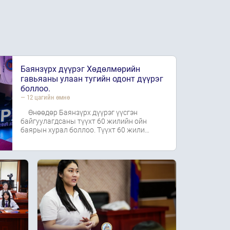
Баянзүрх дүүрэг Хөдөлмөрийн
гавьяаны улаан тугийн одонт дүүрэг
боллоо.
— 12 цагийн өмнө
Өнөөдөр Баянзүрх дүүрэг үүсгэн
байгуулагдсаны түүхт 60 жилийн ойн
баярын хурал боллоо. Түүхт 60 жили…