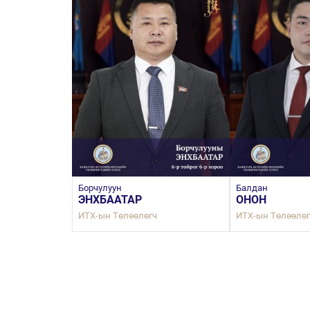
Борчулуун
Балдан
ЭНХБААТАР
ОНОН
ч
ИТХ-ын Төлөөлөгч
ИТХ-ын Төлөөлөг