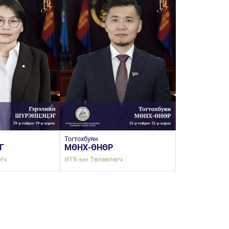
Тогтохбуян
Батаа
Г
МӨНХ-ӨНӨР
ӨНӨРБАЯН
гч
ИТХ-ын Төлөөлөгч
ИТХ-ын Төлөөл