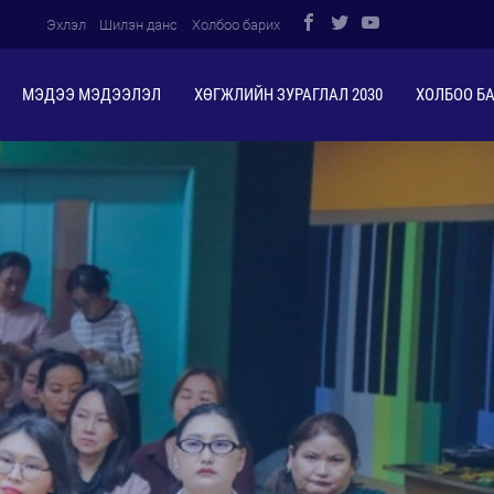
Эхлэл
Шилэн данс
Холбоо барих
МЭДЭЭ МЭДЭЭЛЭЛ
ХӨГЖЛИЙН ЗУРАГЛАЛ 2030
ХОЛБОО Б