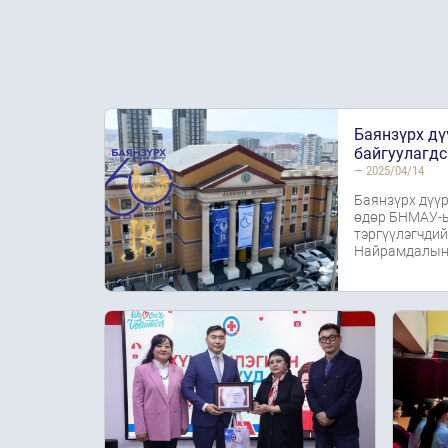
Баянзүрх дү
байгуулагдс
— 2025/04/14
Баянзүрх дүүр
өдөр БНМАУ-ы
тэргүүлэгчдий
Найрамдалын