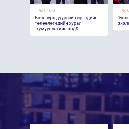
— 2026/05/08
— 2026
Баянзүрх дүүргийн иргэдийн
"Бэл
төлөөлөгчдийн хурал
эхэл
"хүмүүнлэгийн анд&…