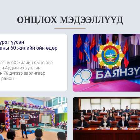
ОНЦЛОХ МЭДЭЭЛЛҮҮД
үрэг үүсэн
аны 60 жилийн ойн өдөр
эг нь 60 жилийн өмнө энэ
н Ардын их хурлын
н 79 дүгээр зарлигаар
 район…