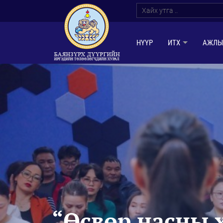
НҮҮР
ИТХ
АЖЛЫ
“Өсвөр насны х