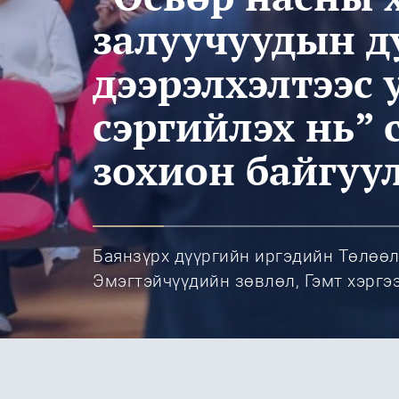
залуучуудын д
дээрэлхэлтээс
сэргийлэх нь” 
зохион байгуу
Баянзүрх дүүргийн иргэдийн Төлөө
Эмэгтэйчүүдийн зөвлөл, Гэмт хэргэ