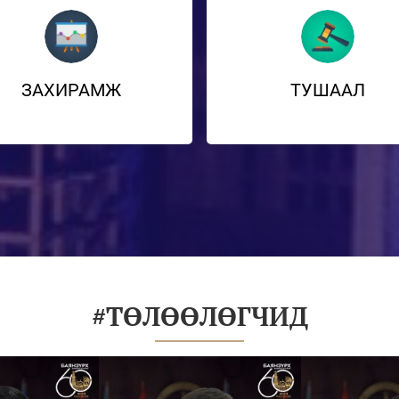
ЗАХИРАМЖ
ТУШААЛ
#ТӨЛӨӨЛӨГЧИД