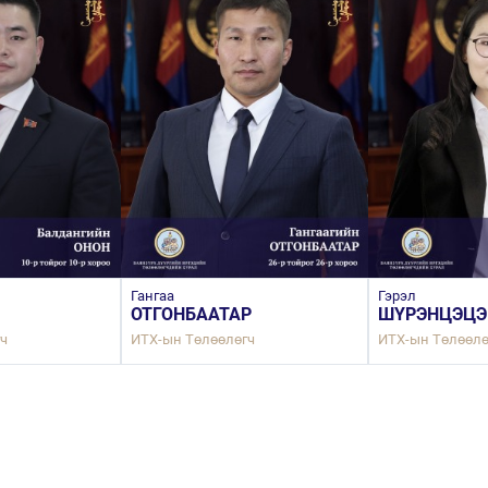
Гангаа
Гэрэл
ОТГОНБААТАР
ШҮРЭНЦЭЦЭ
ч
ИТХ-ын Төлөөлөгч
ИТХ-ын Төлөөлө