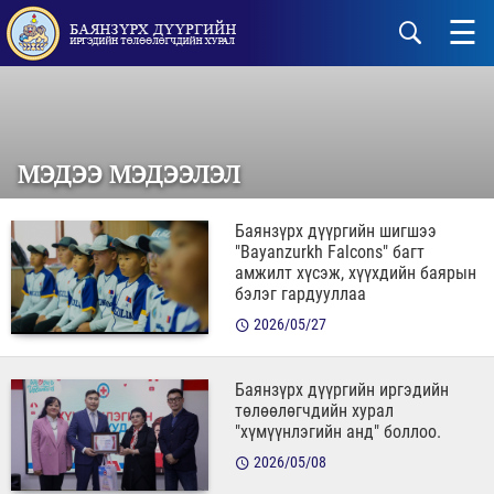
☰
МЭДЭЭ МЭДЭЭЛЭЛ
Баянзүрх дүүргийн шигшээ
"Bayanzurkh Falcons" багт
амжилт хүсэж, хүүхдийн баярын
бэлэг гардууллаа
2026/05/27
Баянзүрх дүүргийн иргэдийн
төлөөлөгчдийн хурал
"хүмүүнлэгийн анд" боллоо.
2026/05/08