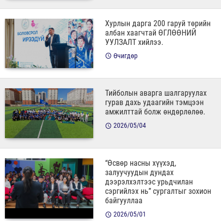
Хурлын дарга 200 гаруй төрийн
албан хаагчтай ӨГЛӨӨНИЙ
УУЛЗАЛТ хийлээ.
Өчигдөр
Тийболын аварга шалгаруулах
гурав дахь удаагийн тэмцээн
амжилттай болж өндөрлөлөө.
2026/05/04
“Өсвөр насны хүүхэд,
залуучуудын дундах
дээрэлхэлтээс урьдчилан
сэргийлэх нь” сургалтыг зохион
байгууллаа
2026/05/01