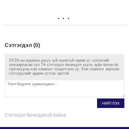
Сэтгэгдэл (0)
ХХЗХ-ны журмын дагуу зүй зохисгүй зарим үг, хэллэгийг
хязгаарласан тул ТА сэтгэгдэл бичихдээ хууль зүйн болон ёс
суртахууны хэм хэмжээг хүндэтгэнэ үү. Хэм хэмжээг зөрчсөн
сэтгэгдэлийг админ устгах эрхтэй.
НИЙТЛЭХ
Сэтгэгдэл бичигдээгүй байна