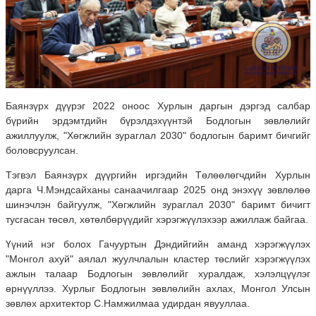
Баянзүрх дүүрэг 2022 оноос Хурлын даргын дэргэд салбар
бүрийн эрдэмтдийн бүрэлдэхүүнтэй Бодлогын зөвлөлийг
ажиллуулж, "Хөгжлийн зураглал 2030" бодлогын баримт бичгийг
боловсруулсан.
Тэгвэл Баянзүрх дүүргийн иргэдийн Төлөөлөгчдийн Хурлын
дарга Ч.Мэндсайханы санаачилгаар 2025 онд энэхүү зөвлөлөө
шинэчлэн байгуулж, "Хөгжлийн зураглал 2030" баримт бичигт
тусгасан төсөл, хөтөлбөрүүдийг хэрэгжүүлэхээр ажиллаж байгаа.
Үүний нэг болох Гачууртын Дэндийгийн аманд хэрэгжүүлэх
"Монгол ахуй" аялал жуулчлалын кластер төслийг хэрэгжүүлэх
ажлын талаар Бодлогын зөвлөлийг хуралдаж, хэлэлцүүлэг
өрнүүллээ. Хурлыг Бодлогын зөвлөлийн ахлах, Монгол Улсын
зөвлөх архитектор С.Намжилмаа удирдан явууллаа.