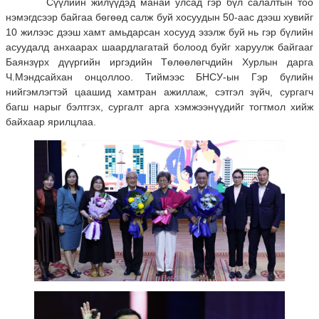
Сүүлийн жилүүдэд манай улсад гэр бүл салалтын тоо
нэмэгдсээр байгаа бөгөөд салж буй хосуудын 50-аас дээш хувийг
10 жилээс дээш хамт амьдарсан хосууд эзэлж буй нь гэр бүлийн
асуудалд анхаарах шаардлагатай болоод буйг харуулж байгааг
Баянзүрх дүүргийн иргэдийн Төлөөлөгчдийн Хурлын дарга
Ч.Мэндсайхан онцоллоо. Тиймээс БНСУ-ын Гэр бүлийн
нийгэмлэгтэй цаашид хамтран ажиллаж, сэтгэл зүйч, сургагч
багш нарыг бэлтгэх, сургалт арга хэмжээнүүдийг тогтмол хийж
байхаар ярилцлаа.