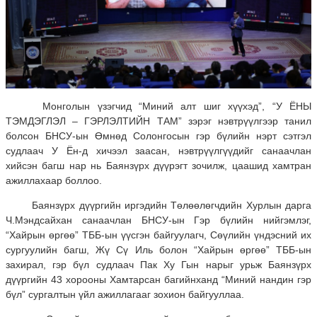
Монголын үзэгчид “Миний алт шиг хүүхэд”, “У ЁНЫ
ТЭМДЭГЛЭЛ – ГЭРЛЭЛТИЙН ТАМ” зэрэг нэвтрүүлгээр танил
болсон БНСУ-ын Өмнөд Солонгосын гэр бүлийн нэрт сэтгэл
судлаач У Ён-д хичээл заасан, нэвтрүүлгүүдийг санаачлан
хийсэн багш нар нь Баянзүрх дүүрэгт зочилж, цаашид хамтран
ажиллахаар боллоо.
Баянзүрх дүүргийн иргэдийн Төлөөлөгчдийн Хурлын дарга
Ч.Мэндсайхан санаачлан БНСУ-ын Гэр бүлийн нийгэмлэг,
“Хайрын өргөө” ТББ-ын үүсгэн байгуулагч, Сөүлийн үндэсний их
сургуулийн багш, Жү Сү Иль болон “Хайрын өргөө” ТББ-ын
захирал, гэр бүл судлаач Пак Ху Гын нарыг урьж Баянзүрх
дүүргийн 43 хорооны Хамтарсан багийнханд “Миний нандин гэр
бүл” сургалтын үйл ажиллагааг зохион байгууллаа.