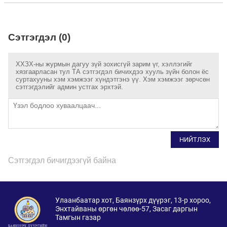
Сэтгэгдэл (0)
ХХЗХ-ны журмын дагуу зүй зохисгүй зарим үг, хэллэгийг
хязгаарласан тул ТА сэтгэгдэл бичихдээ хууль зүйн болон ёс
суртахууны хэм хэмжээг хүндэтгэнэ үү. Хэм хэмжээг зөрчсөн
сэтгэгдэлийг админ устгах эрхтэй.
НИЙТЛЭХ
Сэтгэгдэл бичигдээгүй байна
Улаанбаатар хот, Баянзүрх дүүрэг, 13-р хороо,
Энхтайваны өргөн чөлөө-57, Засаг даргын
Тамгын газар