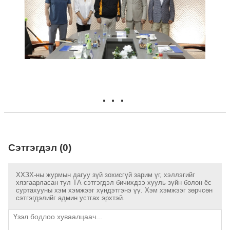
Сэтгэгдэл (0)
ХХЗХ-ны журмын дагуу зүй зохисгүй зарим үг, хэллэгийг
хязгаарласан тул ТА сэтгэгдэл бичихдээ хууль зүйн болон ёс
суртахууны хэм хэмжээг хүндэтгэнэ үү. Хэм хэмжээг зөрчсөн
сэтгэгдэлийг админ устгах эрхтэй.