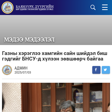
☰
МЭДЭЭ МЭДЭЭЛЭЛ
Газны хэрэглээ хамгийн сайн шийдэл биш
гэдгийг БНСУ-д хүлээн зөвшөөрч байгаа
АДМИН
2025/07/03