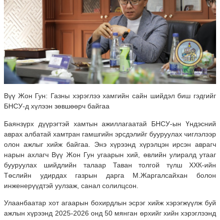
Вүү Жон Гун: Газны хэрэглээ хамгийн сайн шийдэл биш гэдгийг
БНСУ-д хүлээн зөвшөөрч байгаа
Баянзүрх дүүрэгтэй хамтын ажиллагаатай БНСУ-ын Үндэсний
аврах албатай хамтран гамшгийн эрсдэлийг бууруулах чиглэлээр
олон ажлыг хийж байгаа. Энэ хүрээнд хүрэлцэн ирсэн аврагч
нарын ахлагч Вүү Жон Гун угаарын хий, өвлийн улиралд утааг
бууруулах шийдлийн талаар Таван толгой түлш ХХК-ийн
Төслийн удирдах газрын дарга М.Жаргалсайхан болон
инженерүүдтэй уулзаж, санал солилцсон.
Улаанбаатар хот агаарын бохирдлын эсрэг хийж хэрэгжүүлж буй
ажлын хүрээнд 2025-2026 онд 50 мянган өрхийг хийн хэрэглээнд