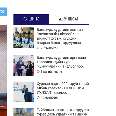
ГЭХ
ШИНЭ
УНШСАН
Баянзүрх дүүргийн шигшээ
"Bayanzurkh Falcons" багт
амжилт хүсэж, хүүхдийн
баярын бэлэг гардууллаа
2026/05/27
Баянзүрх дүүргийн иргэдийн
төлөөлөгчдийн хурал
"хүмүүнлэгийн анд" боллоо.
1 цагийн өмнө
Хурлын дарга 200 гаруй төрийн
албан хаагчтай ӨГЛӨӨНИЙ
УУЛЗАЛТ хийлээ.
2026/05/05
Тийболын аварга шалгаруулах
гурав дахь удаагийн тэмцээн