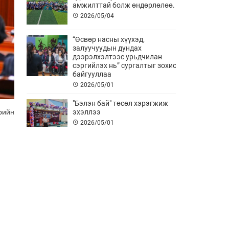
амжилттай болж өндөрлөлөө.
2026/05/04
“Өсвөр насны хүүхэд,
залуучуудын дундах
дээрэлхэлтээс урьдчилан
сэргийлэх нь” сургалтыг зохион
байгууллаа
2026/05/01
"Бэлэн бай" төсөл хэрэгжиж
рийн
эхэллээ
2026/05/01
АНХНЫ ТУСЛАМЖ АМЬ АВАРНА
2026/04/11
Хурлын төлөөлөгч нар болон
Ажлын албаны албан хаагч нар
сургалтад хамрагдлаа