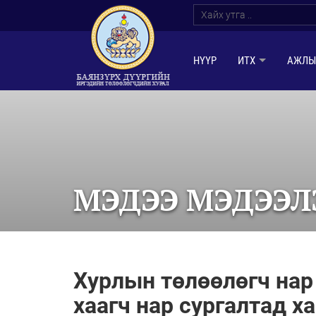
НҮҮР
ИТХ
АЖЛЫ
МЭДЭЭ МЭДЭЭЛ
Хурлын төлөөлөгч на
хаагч нар сургалтад х