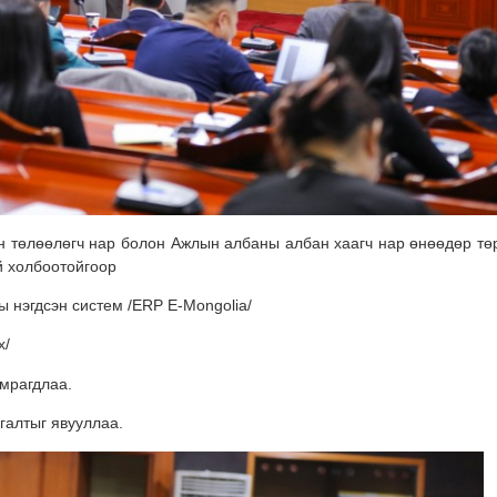
н төлөөлөгч нар болон Ажлын албаны албан хаагч нар өнөөдөр тө
й холбоотойгоор
 нэгдсэн систем /ERP E-Mongolia/
x/
амрагдлаа.
галтыг явууллаа.