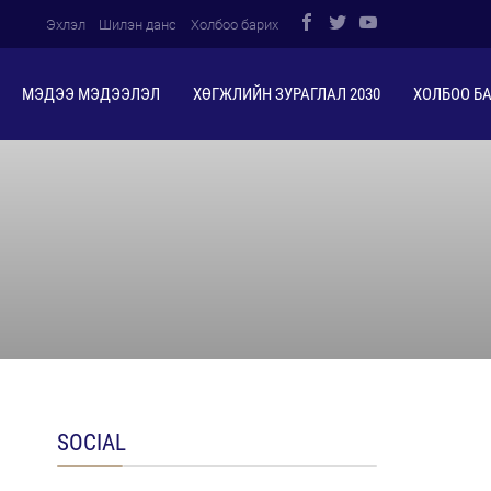
Эхлэл
Шилэн данс
Холбоо барих
МЭДЭЭ МЭДЭЭЛЭЛ
ХӨГЖЛИЙН ЗУРАГЛАЛ 2030
ХОЛБОО Б
SOCIAL