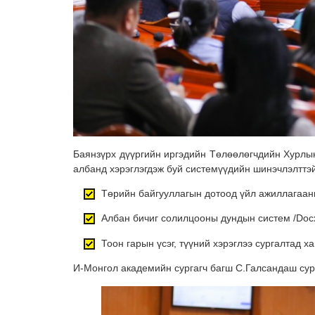
Баянзүрх дүүргийн иргэдийн Төлөөлөгчдийн Хурлы
албанд хэрэглэгдэж буй системүүдийн шинэчлэлттэ
Төрийн байгууллагын дотоод үйл ажиллагааны
Албан бичиг солилцооны дундын систем /Doc
Тоон гарын үсэг, түүний хэрэглээ сургалтад х
И-Монгол академийн сургагч багш С.Галсандаш сур