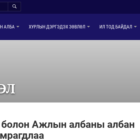
Н АЛБА
ХУРЛЫН ДЭРГЭДЭХ ЗӨВЛӨЛ
ИЛ ТОД БАЙДАЛ
ЭЛ
р болон Ажлын албаны албан
амрагдлаа