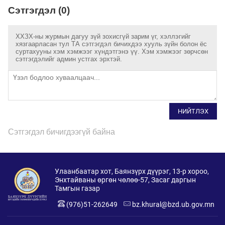
Сэтгэгдэл (0)
ХХЗХ-ны журмын дагуу зүй зохисгүй зарим үг, хэллэгийг
хязгаарласан тул ТА сэтгэгдэл бичихдээ хууль зүйн болон ёс
суртахууны хэм хэмжээг хүндэтгэнэ үү. Хэм хэмжээг зөрчсөн
сэтгэгдэлийг админ устгах эрхтэй.
НИЙТЛЭХ
Сэтгэгдэл бичигдээгүй байна
Улаанбаатар хот, Баянзүрх дүүрэг, 13-р хороо,
Энхтайваны өргөн чөлөө-57, Засаг даргын
Тамгын газар
(976)51-262649
bz.khural@bzd.ub.gov.mn