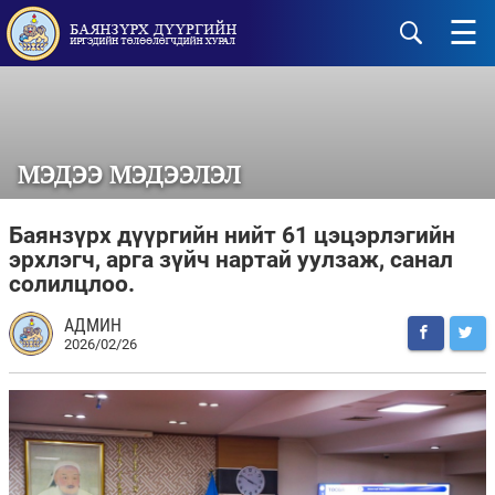
☰
МЭДЭЭ МЭДЭЭЛЭЛ
Баянзүрх дүүргийн нийт 61 цэцэрлэгийн
эрхлэгч, арга зүйч нартай уулзаж, санал
солилцлоо.
АДМИН
2026/02/26