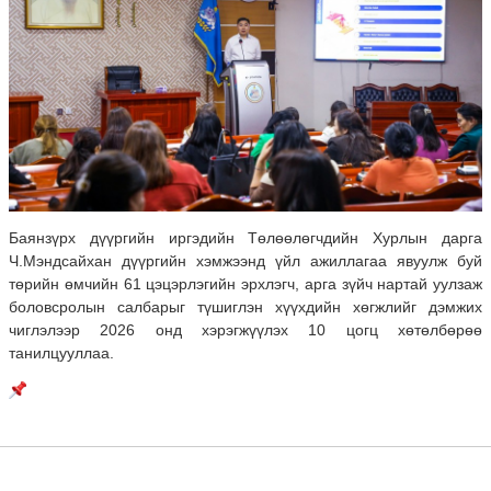
Баянзүрх дүүргийн иргэдийн Төлөөлөгчдийн Хурлын дарга
Ч.Мэндсайхан дүүргийн хэмжээнд үйл ажиллагаа явуулж буй
төрийн өмчийн 61 цэцэрлэгийн эрхлэгч, арга зүйч нартай уулзаж
боловсролын салбарыг түшиглэн хүүхдийн хөгжлийг дэмжих
чиглэлээр 2026 онд хэрэгжүүлэх 10 цогц хөтөлбөрөө
танилцууллаа.