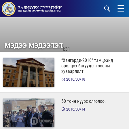
☰
МЭДЭЭ МЭДЭЭЛЭЛ
l:31
“Хангарди-2016” тэмцээнд
оролцох багуудын зооны
хуваарлилт
2016/03/18
50 тонн нүүрс олголоо.
2016/03/14