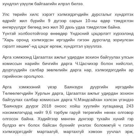
хүндлэл үзүүлж байгаагийн илрэл билээ.
Улс төрийн хилс хэрэгт хэлмэгдэгчдийн дурсгалыг хүндэтгэх
өдрийг жил бүрийн 9 дүгээр сарын 10-ны өдөр тэмдэглэн
өнгөрүүлдэг бөгөөд энэ жил 30 дахь удаа тэмдэглэж байна.
Үүнтэй холбоотойгоор өнөөдөр Үндэсний цэцэрлэгт хүрээлэнд
"Харь оронд хэлмэгдсэн иргэдийн гэгээн дурсгалд зориулсан
гэрэлт хөшөө"-нд цэцэг өргөж, хүндэтгэл үзүүллээ.
Арга хэмжээнд Цагаатгах ажлыг удирдан зохион байгуулах улсын
комиссын нарийн бичгийн дарга Ч.Цасчихэр болон нийслэл,
дүүргүүдийн салбар зөвлөлийн дарга нар, хэлмэгдэгсдийн ар
гэрийнхэн оролцлоо.
Арга хэмжээний үеэр Баянзүрх дүүргийн иргэдийн
Төлөөлөгчдийн Хурлын дарга, Цагаатгах ажлыг удирдан зохион
байгуулах салбар комиссын дарга Ч.Мэндсайхан хэлсэн үгэндээ
"Баянзүрх дүүрэг 2018 оноос хойш хуулийн хугацаанд 243
нэхэмжлэгчдэд нийт 9,6 тэрбум гаруй төгрөгийн нөхөх олговор
олгосон байна. Хэдийгээр мөнгөн дүнгээр тухайн хүний гэр
бүлдээ өгч болох байсан бүхнийг үнэлэх боломжгүй ч гэлээ
хэлмэгдэгсдийг мартаагүй, мартахгүй хэмээн уучлал эрж,