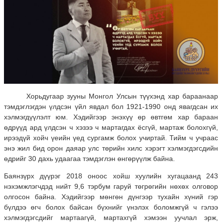
Хорьдугаар зууны Монгол Улсын түүхэнд хар бараанаар
тэмдэглэгдэн үлдсэн үйл явдал бол 1921-1990 онд явагдсан их
хэлмэгдүүлэлт юм. Хэдийгээр энэхүү өр өвтгөм хар бараан
өдрүүд ард үлдсэн ч хэзээ ч мартагдах ёсгүй, мартаж болохгүй,
ирээдүй хойч үеийн үед сургамж болох учиртай. Тийм ч учраас
энэ жил бид орон даяар улс төрийн хилс хэрэгт хэлмэгдэгсдийн
өдрийг 30 дахь удаагаа тэмдэглэн өнгөрүүлж байна.
Баянзүрх дүүрэг 2018 оноос хойш хуулийн хугацаанд 243
нэхэмжлэгчдэд нийт 9,6 тэрбум гаруй төгрөгийн нөхөх олговор
олгосон байна. Хэдийгээр мөнгөн дүнгээр тухайн хүний гэр
бүлдээ өгч болох байсан бүхнийг үнэлэх боломжгүй ч гэлээ
хэлмэгдэгсдийг мартаагүй, мартахгүй хэмээн уучлал эрж,