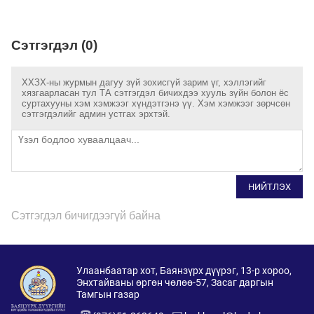
Сэтгэгдэл (0)
ХХЗХ-ны журмын дагуу зүй зохисгүй зарим үг, хэллэгийг
хязгаарласан тул ТА сэтгэгдэл бичихдээ хууль зүйн болон ёс
суртахууны хэм хэмжээг хүндэтгэнэ үү. Хэм хэмжээг зөрчсөн
сэтгэгдэлийг админ устгах эрхтэй.
НИЙТЛЭХ
Сэтгэгдэл бичигдээгүй байна
Улаанбаатар хот, Баянзүрх дүүрэг, 13-р хороо,
Энхтайваны өргөн чөлөө-57, Засаг даргын
Тамгын газар