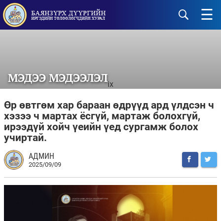
☰
МЭДЭЭ МЭДЭЭЛЭЛ
ix
Өр өвтгөм хар бараан өдрүүд ард үлдсэн ч
хэзээ ч мартах ёсгүй, мартаж болохгүй,
ирээдүй хойч үеийн үед сургамж болох
учиртай.
АДМИН
2025/09/09