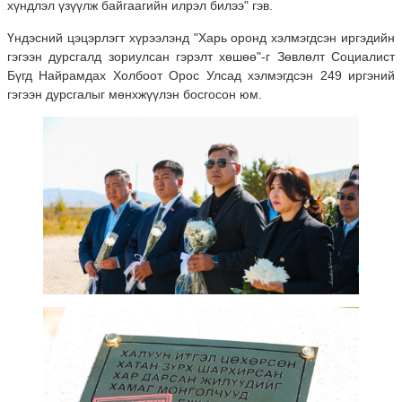
хүндлэл үзүүлж байгаагийн илрэл билээ" гэв.
Үндэсний цэцэрлэгт хүрээлэнд "Харь оронд хэлмэгдсэн иргэдийн
гэгээн дурсгалд зориулсан гэрэлт хөшөө"-г Зөвлөлт Социалист
Бүгд Найрамдах Холбоот Орос Улсад хэлмэгдсэн 249 иргэний
гэгээн дурсгалыг мөнхжүүлэн босгосон юм.