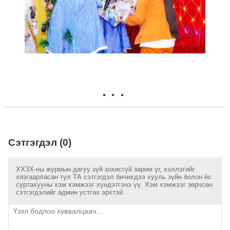
Сэтгэгдэл (0)
ХХЗХ-ны журмын дагуу зүй зохисгүй зарим үг, хэллэгийг
хязгаарласан тул ТА сэтгэгдэл бичихдээ хууль зүйн болон ёс
суртахууны хэм хэмжээг хүндэтгэнэ үү. Хэм хэмжээг зөрчсөн
сэтгэгдэлийг админ устгах эрхтэй.