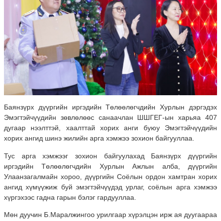
Баянзүрх дүүргийн иргэдийн Төлөөлөгчдийн Хурлын дэргэдэх
Эмэгтэйчүүдийн зөвлөлөөс санаачлан ШШГЕГ-ын харьяа 407
дугаар нээлттэй, хаалттай хорих анги буюу Эмэгтэйчүүдийн
хорих ангид шинэ жилийн арга хэмжээ зохион байгууллаа.
Тус арга хэмжээг зохион байгуулахад Баянзүрх дүүргийн
иргэдийн Төлөөлөгчдийн Хурлын Ажлын алба, дүүргийн
Улаанзагалмайн хороо, дүүргийн Соёлын ордон хамтран хорих
ангид хүмүүжиж буй эмэгтэйчүүдэд урлаг, соёлын арга хэмжээ
хүргэхээс гадна гарын бэлэг гардууллаа.
Мөн дуучин Б.Маралжингоо урилгаар хүрэлцэн ирж ая дуугаараа