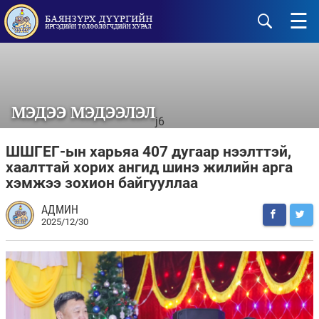
☰
МЭДЭЭ МЭДЭЭЛЭЛ
j6
ШШГЕГ-ын харьяа 407 дугаар нээлттэй,
хаалттай хорих ангид шинэ жилийн арга
хэмжээ зохион байгууллаа
АДМИН
2025/12/30