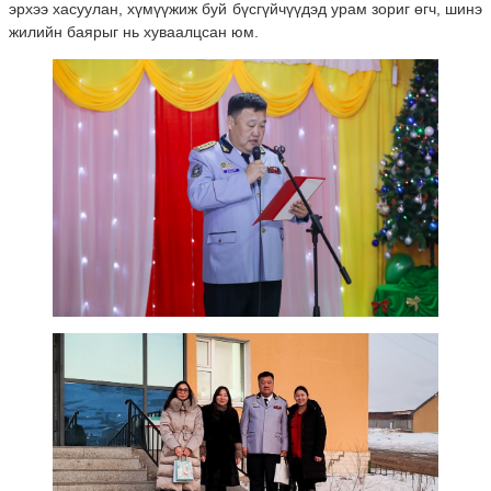
эрхээ хасуулан, хүмүүжиж буй бүсгүйчүүдэд урам зориг өгч, шинэ
жилийн баярыг нь хуваалцсан юм.