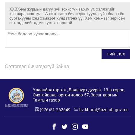
ХХЗХ-ны журмын дагуу зүй зохисгүй зарим үг, хэллэгийг
хязгаарласан тул ТА сэтгэгдэл бичихдээ хууль зүйн болон ёс
суртахууны хэм хэмжээг хүндэтгэнэ үү. Хэм хэмжээг зөрчсөн
сэтгэгдэлийг админ устгах эрхтэй.
НИЙТЛЭХ
Сэтгэгдэл бичигдээгүй байна
Улаанбаатар хот, Баянзүрх дүүрэг, 13-р хороо,
Энхтайваны өргөн чөлөө-57, Засаг даргын
Тамгын газар
(976)51-262649
bz.khural@bzd.ub.gov.mn