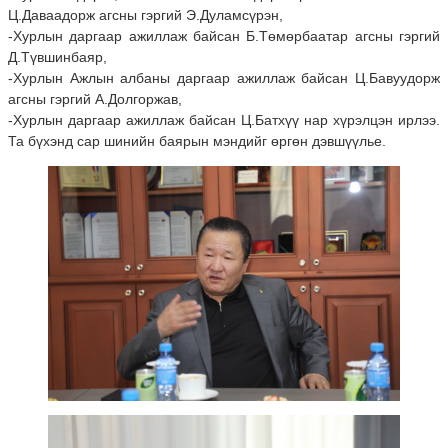
Ц.Даваадорж агсны гэргий Э.Дуламсүрэн,
-Хурлын даргаар ажиллаж байсан Б.Төмөрбаатар агсны гэргий
Д.Түвшинбаяр,
-Хурлын Ажлын албаны даргаар ажиллаж байсан Ц.Бавуудорж
агсны гэргий А.Долгоржав,
-Хурлын даргаар ажиллаж байсан Ц.Батхүү нар хүрэлцэн ирлээ.
Та бүхэнд сар шинийн баярын мэндийг өргөн дэвшүүлье.