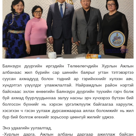
Баянзүрх дүүргийн иргэдийн Төлөөлөгчдийн Хурлын Ажлын
албанаас жил бүрийн сар шинийн баярыг угтан тэтгэвэртээ
суусан ахмадууд болон тэдний ар гэрийнхнийг хүлээн авч,
хүндэтгэл үзүүлдэг уламжлалтай. Найрамдлын район нэртэй
байснаас эхлэн өнөөгийн Баянзүрх дүүргийн түүхийн гэрч болж
буй ахмад буурлуудынхаа залуу насны эрч хүчээрээ бүтээн бий
болгосон бүхнийг нь хэрхэн үргэлжлүүлж байгаагаа харуулж,
хэсэгхэн ч гэсэн уулзаж дурсамжаараа аялах боломжийг нь жил
бүр бий болгож өгөхийг зорьсоор цөөнгүй жилийг үджээ.
Энэ удаагийн уулзалтад,
-Хурлын дарга, Ажлын албаны даргаар ажиллаж байсан