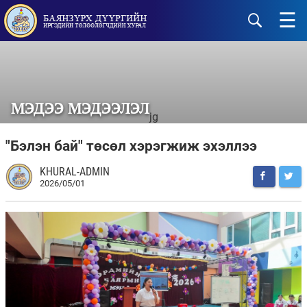
☰
МЭДЭЭ МЭДЭЭЛЭЛ
jg
"Бэлэн бай" төсөл хэрэгжиж эхэллээ
KHURAL-ADMIN
2026/05/01