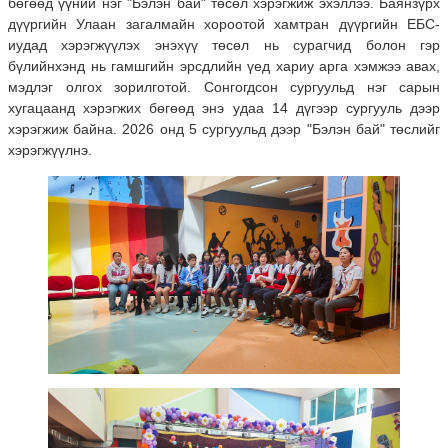
бөгөөд үүний нэг "Бэлэн бай" төсөл хэрэгжиж эхэллээ. Баянзүрх
дүүргийн Улаан загалмайн хороотой хамтран дүүргийн ЕБС-
иудад хэрэгжүүлэх энэхүү төсөл нь сурагчид болон гэр
бүлийнхэнд нь гамшгийн эрсдлийн үед хариу арга хэмжээ авах,
мэдлэг олгох зорилготой. Сонгогдсон сургуульд нэг сарын
хугацаанд хэрэгжих бөгөөд энэ удаа 14 дүгээр сургууль дээр
хэрэгжиж байна. 2026 онд 5 сургуульд дээр "Бэлэн бай" төслийг
хэрэгжүүлнэ.