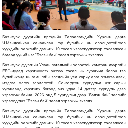
Баянзүрх дүүргийн иргэдийн Төлөөлөгчдийн Хурлын дарга
Ч.Мэндсайхан санаачлан гэр бүлийнх нь оролцоотойгоор
хүүхдийн хөгжлийг дэмжих 10 төсөл хэрэгжүүлэхээр төлөвлөсөн
бөгөөд үүний нэг "Бэлэн бай" төсөл хэрэгжиж эхэллээ.
Баянзүрх дүүргийн Улаан загалмайн хороотой хамтран дүүргийн
ЕБС-иудад хэрэгжүүлэх энэхүү төсөл нь сурагчид болон гэр
бүлийнхэнд нь гамшгийн эрсдлийн үед хариу арга хэмжээ авах,
мэдлэг олгох зорилготой. Сонгогдсон сургуульд нэг сарын
хугацаанд хэрэгжих бөгөөд энэ удаа 14 дүгээр сургууль дээр
хэрэгжиж байна. 2026 онд 5 сургуульд дээр "Бэлэн бай" төслийг
хэрэгжүүлнэ."Бэлэн бай" төсөл хэрэгжиж эхэллэ.
Баянзүрх дүүргийн иргэдийн Төлөөлөгчдийн Хурлын дарга
Ч.Мэндсайхан санаачлан гэр бүлийнх нь оролцоотойгоор
хүүхдийн хөгжлийг дэмжих 10 төсөл хэрэгжүүлэхээр төлөвлөсөн