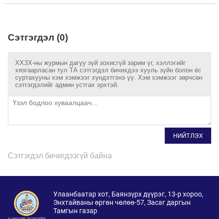
Сэтгэгдэл (0)
ХХЗХ-ны журмын дагуу зүй зохисгүй зарим үг, хэллэгийг
хязгаарласан тул ТА сэтгэгдэл бичихдээ хууль зүйн болон ёс
суртахууны хэм хэмжээг хүндэтгэнэ үү. Хэм хэмжээг зөрчсөн
сэтгэгдэлийг админ устгах эрхтэй.
НИЙТЛЭХ
Сэтгэгдэл бичигдээгүй байна
Улаанбаатар хот, Баянзүрх дүүрэг, 13-р хороо,
Энхтайваны өргөн чөлөө-57, Засаг даргын
Тамгын газар